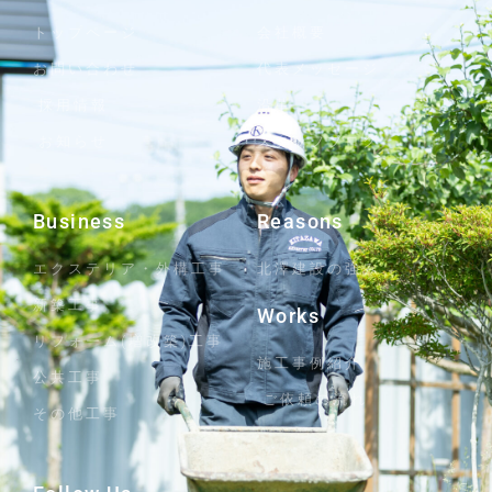
トップページ
会社概要
お問い合わせ
代表メッセージ
採用情報
沿革
お知らせ
スタッフブログ
Business
Reasons
エクステリア・外構工事
北澤建設の強み
新築工事
Works
リフォーム(増改築)工事
施工事例紹介
公共工事
ご依頼の流れ
その他工事