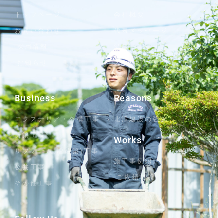
トップページ
会社概要
お問い合わせ
代表メッセージ
採用情報
沿革
お知らせ
スタッフブログ
Business
Reasons
エクステリア・外構工事
北澤建設の強み
新築工事
Works
リフォーム(増改築)工事
施工事例紹介
公共工事
ご依頼の流れ
その他工事