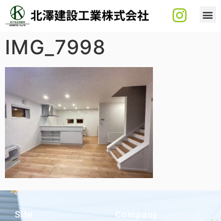
IMG_7998
Site
Company