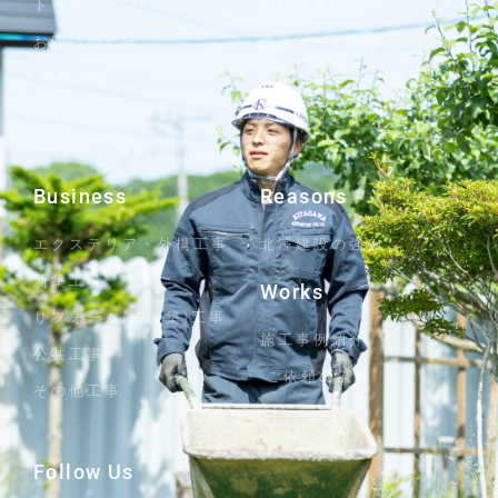
トップページ
会社概要
お問い合わせ
代表メッセージ
採用情報
沿革
お知らせ
スタッフブログ
Business
Reasons
エクステリア・外構工事
北澤建設の強み
新築工事
Works
リフォーム(増改築)工事
施工事例紹介
公共工事
ご依頼の流れ
その他工事
Follow Us