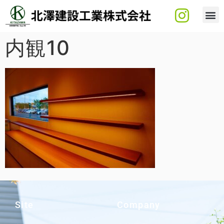
内観10
Site
Company