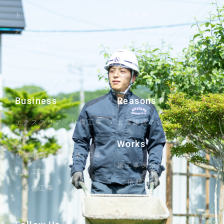
トップページ
会社概要
お問い合わせ
代表メッセージ
採用情報
沿革
お知らせ
スタッフブログ
Business
Reasons
エクステリア・外構工事
北澤建設の強み
新築工事
Works
リフォーム(増改築)工事
施工事例紹介
公共工事
ご依頼の流れ
その他工事