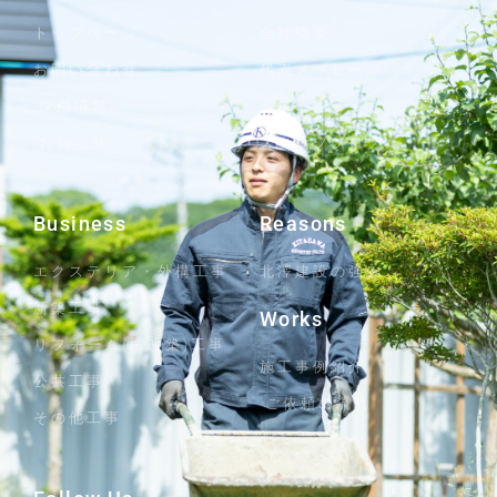
トップページ
会社概要
お問い合わせ
代表メッセージ
採用情報
沿革
お知らせ
スタッフブログ
Business
Reasons
エクステリア・外構工事
北澤建設の強み
新築工事
Works
リフォーム(増改築)工事
施工事例紹介
公共工事
ご依頼の流れ
その他工事