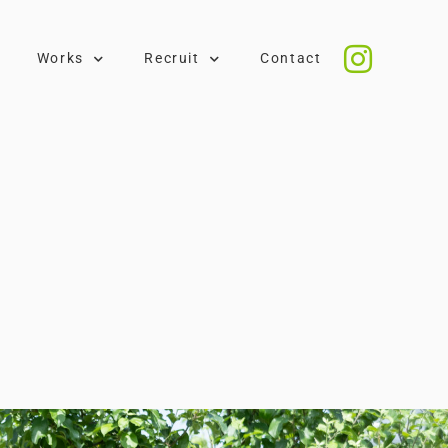
Works
Recruit
Contact