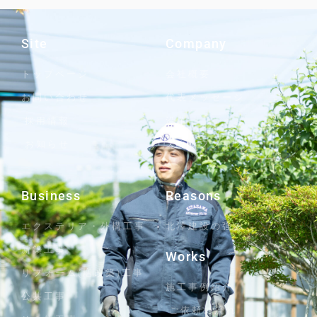
Site
Company
トップページ
会社概要
お問い合わせ
代表メッセージ
採用情報
沿革
お知らせ
スタッフブログ
Business
Reasons
エクステリア・外構工事
北澤建設の強み
新築工事
Works
リフォーム(増改築)工事
施工事例紹介
公共工事
ご依頼の流れ