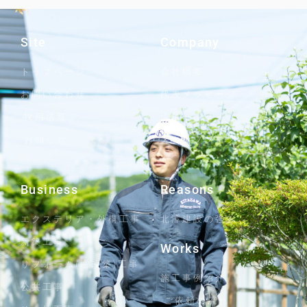
Site
Company
トップページ
会社概要
お問い合わせ
代表メッセージ
採用情報
沿革
お知らせ
スタッフブログ
Business
Reasons
エクステリア・外構工事
北澤建設の強み
新築工事
Works
リフォーム(増改築)工事
施工事例紹介
公共工事
ご依頼の流れ