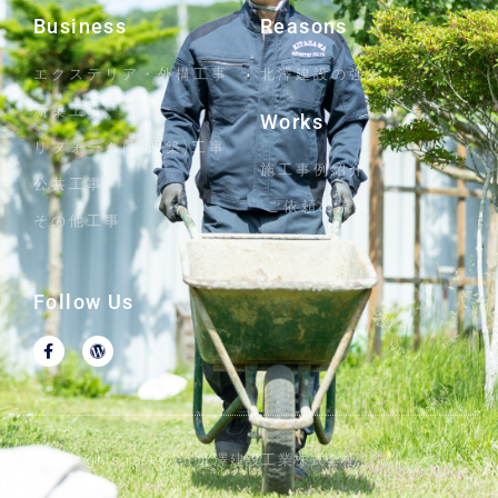
Business
Reasons
エクステリア・外構工事
北澤建設の強み
新築工事
Works
リフォーム(増改築)工事
施工事例紹介
公共工事
ご依頼の流れ
その他工事
Follow Us
© All rights reserved 北澤建設工業株式会社