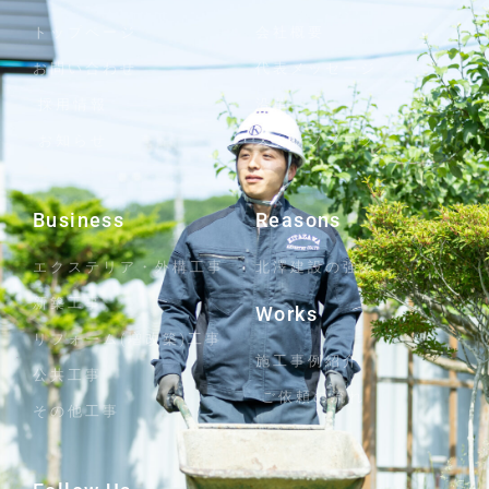
トップページ
会社概要
お問い合わせ
代表メッセージ
採用情報
沿革
お知らせ
スタッフブログ
Business
Reasons
エクステリア・外構工事
北澤建設の強み
新築工事
Works
リフォーム(増改築)工事
施工事例紹介
公共工事
ご依頼の流れ
その他工事