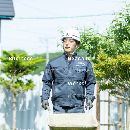
トップページ
会社概要
お問い合わせ
代表メッセージ
採用情報
沿革
お知らせ
スタッフブログ
Business
Reasons
エクステリア・外構工事
北澤建設の強み
新築工事
Works
リフォーム(増改築)工事
施工事例紹介
公共工事
ご依頼の流れ
その他工事