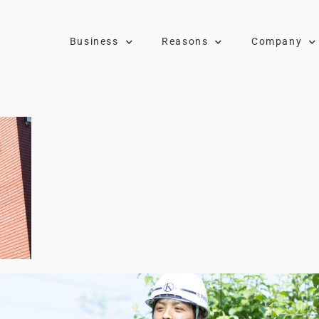
Business
Reasons
Company