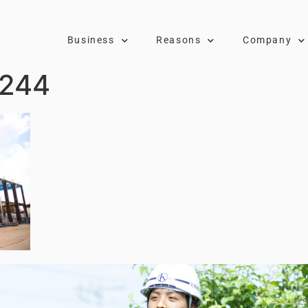
Business
Reasons
Company
_244