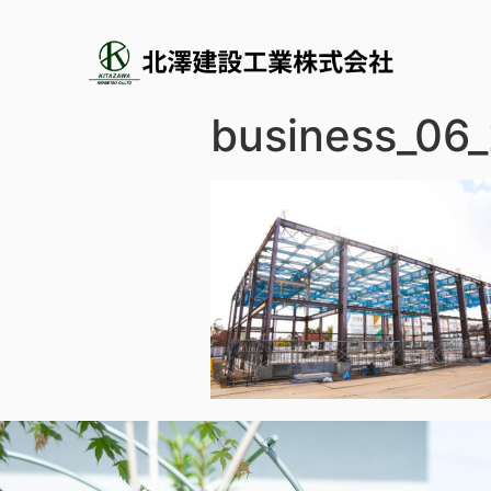
business_06