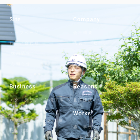
Site
Company
トップページ
会社概要
お問い合わせ
代表メッセージ
採用情報
沿革
お知らせ
スタッフブログ
Business
Reasons
エクステリア・外構工事
北澤建設の強み
新築工事
Works
リフォーム(増改築)工事
施工事例紹介
公共工事
ご依頼の流れ