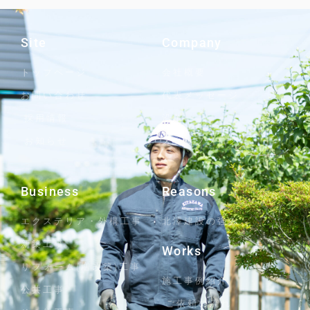
Site
Company
トップページ
会社概要
お問い合わせ
代表メッセージ
採用情報
沿革
お知らせ
スタッフブログ
Business
Reasons
エクステリア・外構工事
北澤建設の強み
新築工事
Works
リフォーム(増改築)工事
施工事例紹介
公共工事
ご依頼の流れ