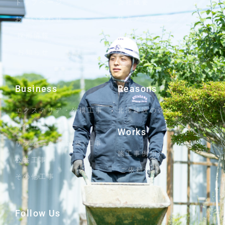
トップページ
会社概要
お問い合わせ
代表メッセージ
採用情報
沿革
お知らせ
スタッフブログ
Business
Reasons
エクステリア・外構工事
北澤建設の強み
新築工事
Works
リフォーム(増改築)工事
施工事例紹介
公共工事
ご依頼の流れ
その他工事
Follow Us