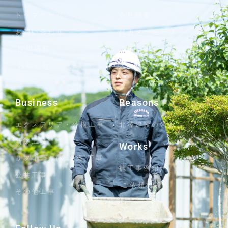
トップページ
会社概要
お問い合わせ
代表メッセージ
採用情報
沿革
お知らせ
スタッフブログ
Business
Reasons
エクステリア・外構工事
北澤建設の強み
新築工事
Works
リフォーム(増改築)工事
施工事例紹介
公共工事
ご依頼の流れ
その他工事