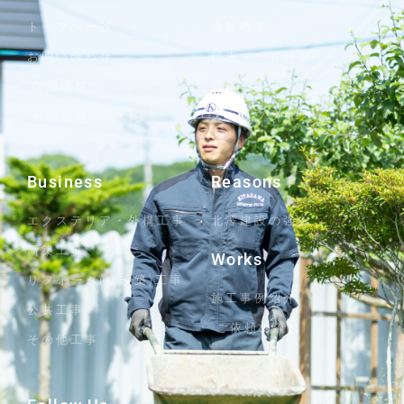
トップページ
会社概要
お問い合わせ
代表メッセージ
採用情報
沿革
お知らせ
スタッフブログ
Business
Reasons
エクステリア・外構工事
北澤建設の強み
新築工事
Works
リフォーム(増改築)工事
施工事例紹介
公共工事
ご依頼の流れ
その他工事