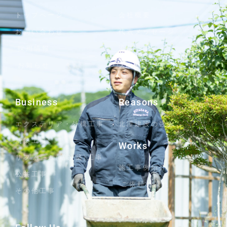
トップページ
会社概要
お問い合わせ
代表メッセージ
採用情報
沿革
お知らせ
スタッフブログ
Business
Reasons
エクステリア・外構工事
北澤建設の強み
新築工事
Works
リフォーム(増改築)工事
施工事例紹介
公共工事
ご依頼の流れ
その他工事