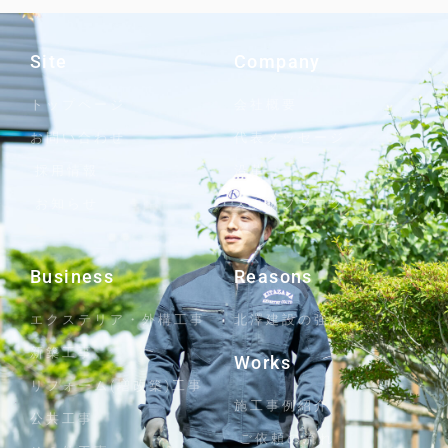
Site
Company
トップページ
会社概要
お問い合わせ
代表メッセージ
採用情報
沿革
お知らせ
スタッフブログ
Business
Reasons
エクステリア・外構工事
北澤建設の強み
新築工事
Works
リフォーム(増改築)工事
施工事例紹介
公共工事
ご依頼の流れ