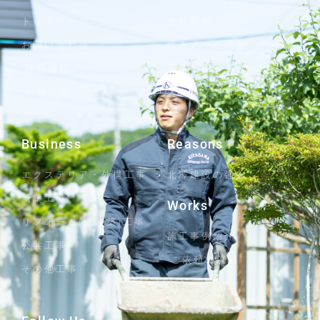
トップページ
会社概要
お問い合わせ
代表メッセージ
採用情報
沿革
お知らせ
スタッフブログ
Business
Reasons
エクステリア・外構工事
北澤建設の強み
新築工事
Works
リフォーム(増改築)工事
施工事例紹介
公共工事
ご依頼の流れ
その他工事