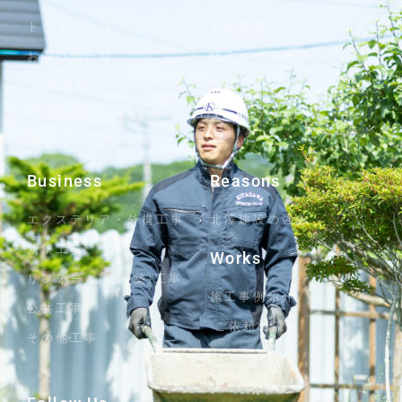
トップページ
会社概要
お問い合わせ
代表メッセージ
採用情報
沿革
お知らせ
スタッフブログ
Business
Reasons
エクステリア・外構工事
北澤建設の強み
新築工事
Works
リフォーム(増改築)工事
施工事例紹介
公共工事
ご依頼の流れ
その他工事