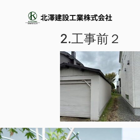
2.工事前２