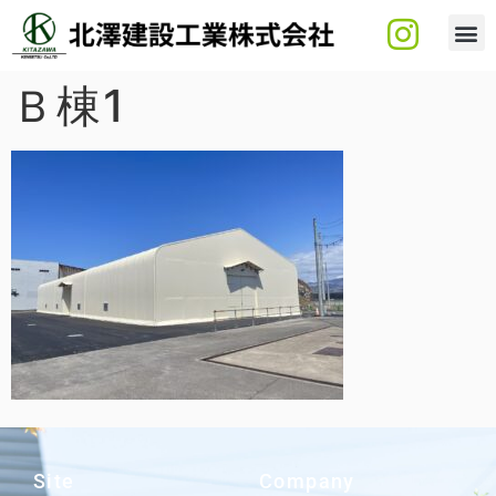
Ｂ棟1
Site
Company