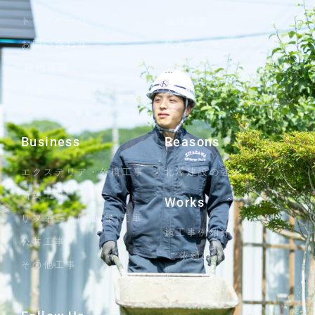
トップページ
会社概要
お問い合わせ
代表メッセージ
採用情報
沿革
お知らせ
スタッフブログ
Business
Reasons
エクステリア・外構工事
北澤建設の強み
新築工事
Works
リフォーム(増改築)工事
施工事例紹介
公共工事
ご依頼の流れ
その他工事